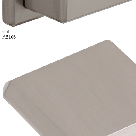
carli
A5106