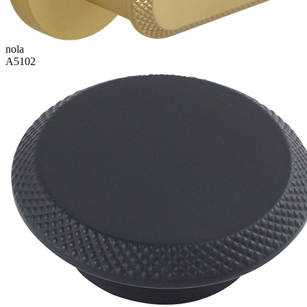
nola
A5102