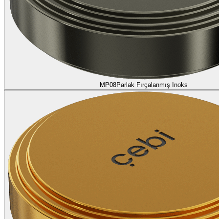
MP08
Parlak Fırçalanmış Inoks