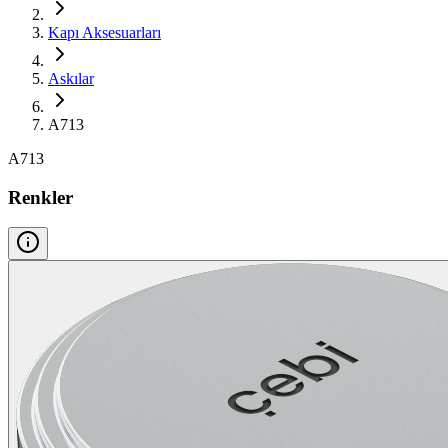
Kapı Aksesuarları
Askılar
A713
A713
Renkler