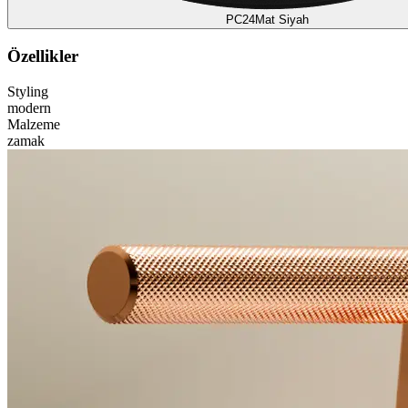
PC24
Mat Siyah
Özellikler
Styling
modern
Malzeme
zamak