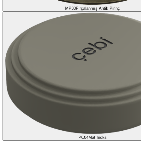
MP30
Fırçalanmış Antik Pirinç
PC04
Mat Inoks