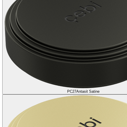
PC27
Antasit Satine