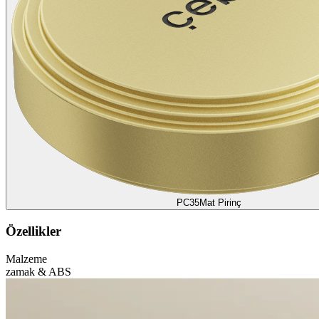
PC35
Mat Pirinç
Özellikler
Malzeme
zamak & ABS