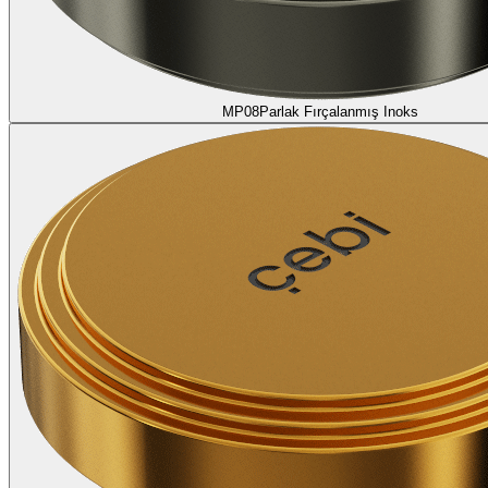
MP08
Parlak Fırçalanmış Inoks