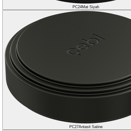
PC24
Mat Siyah
PC27
Antasit Satine