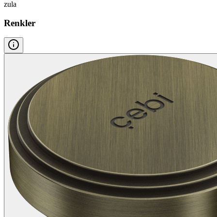
zula
Renkler