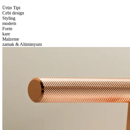
Ürün Tipi
Cebi design
Styling
modern
Form
kare
Malzeme
zamak & Alüminyum