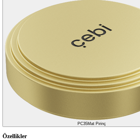
PC35
Mat Pirinç
Özellikler