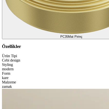
PC35
Mat Pirinç
Özellikler
Ürün Tipi
Cebi design
Styling
modern
Form
kare
Malzeme
zamak