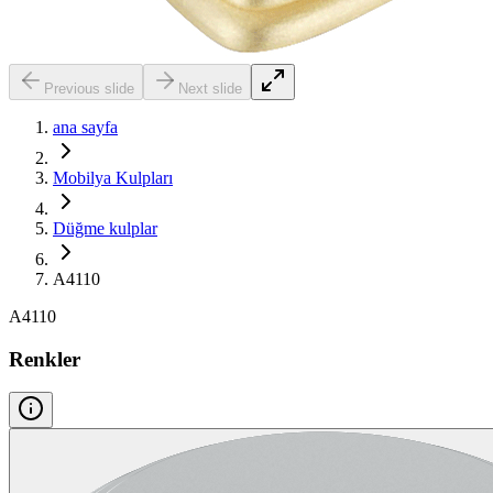
Previous slide
Next slide
ana sayfa
Mobilya Kulpları
Düğme kulplar
A4110
A4110
Renkler