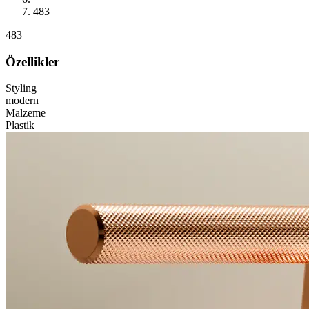
483
483
Özellikler
Styling
modern
Malzeme
Plastik