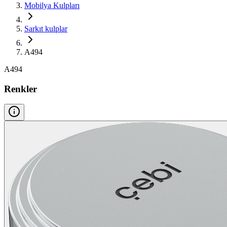
Mobilya Kulpları
Sarkıt kulplar
A494
A494
Renkler