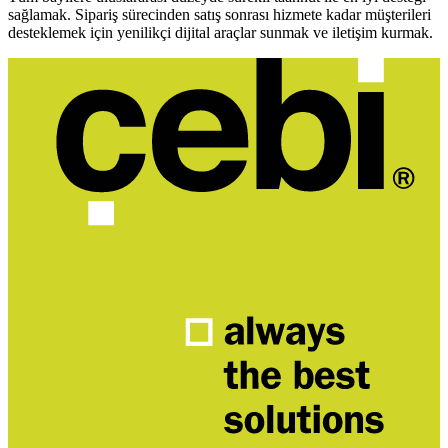
sağlamak. Sipariş sürecinden satış sonrası hizmete kadar müşterileri
desteklemek için yenilikçi dijital araçlar sunmak ve iletişim kurmak.