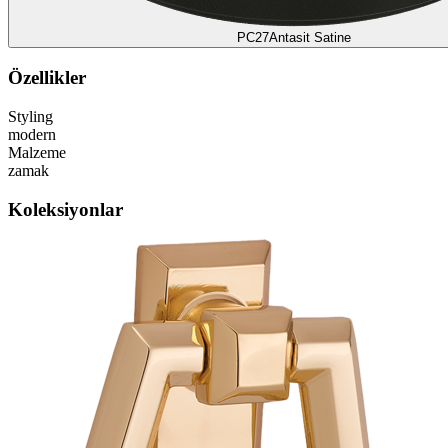
PC27
Antasit Satine
Özellikler
Styling
modern
Malzeme
zamak
Koleksiyonlar