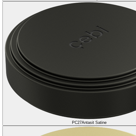
PC27
Antasit Satine