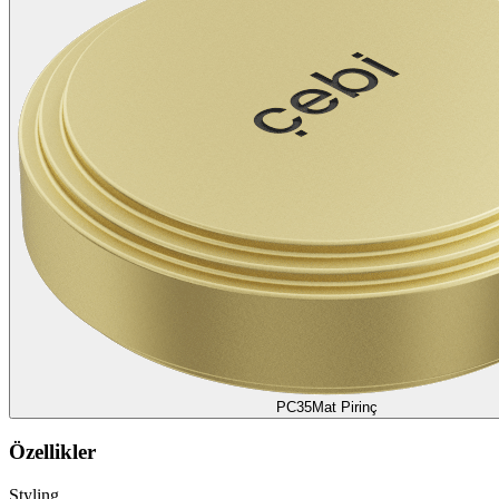
PC35
Mat Pirinç
Özellikler
Styling