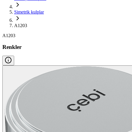
Simetrik kulplar
A1203
A1203
Renkler