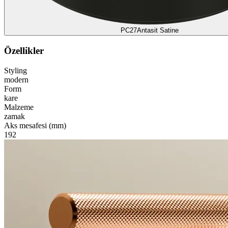
PC27
Antasit Satine
Özellikler
Styling
modern
Form
kare
Malzeme
zamak
Aks mesafesi (mm)
192