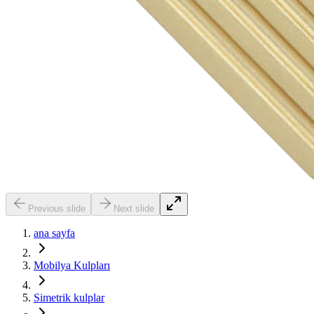
Previous slide
Next slide
ana sayfa
Mobilya Kulpları
Simetrik kulplar