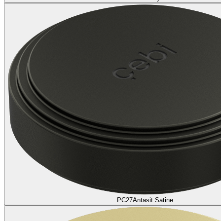
PC27
Antasit Satine