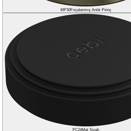
MP30
Fırçalanmış Antik Pirinç
PC24
Mat Siyah