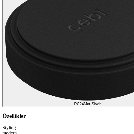
PC24
Mat Siyah
Özellikler
Styling
modern